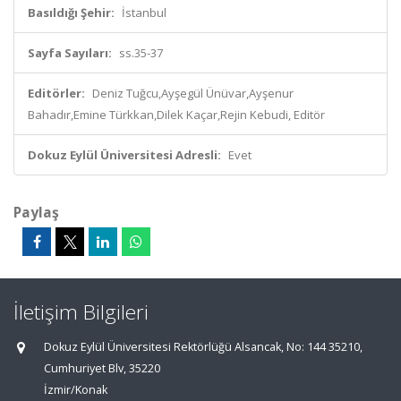
Basıldığı Şehir:
İstanbul
Sayfa Sayıları:
ss.35-37
Editörler:
Deniz Tuğcu,Ayşegül Ünüvar,Ayşenur
Bahadır,Emine Türkkan,Dilek Kaçar,Rejin Kebudi, Editör
Dokuz Eylül Üniversitesi Adresli:
Evet
Paylaş
İletişim Bilgileri
Dokuz Eylül Üniversitesi Rektörlüğü Alsancak, No: 144 35210,
Cumhuriyet Blv, 35220
İzmir/Konak