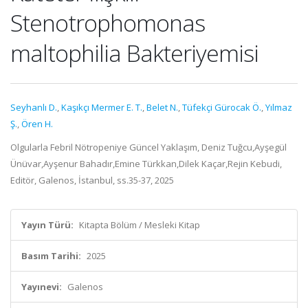
Stenotrophomonas
maltophilia Bakteriyemisi
Seyhanlı D.
,
Kaşıkçı Mermer E. T.
,
Belet N.
,
Tüfekçi Gürocak Ö.
,
Yılmaz
Ş.
,
Ören H.
Olgularla Febril Nötropeniye Güncel Yaklaşım, Deniz Tuğcu,Ayşegül
Ünüvar,Ayşenur Bahadır,Emine Türkkan,Dilek Kaçar,Rejin Kebudi,
Editör, Galenos, İstanbul, ss.35-37, 2025
Yayın Türü:
Kitapta Bölüm / Mesleki Kitap
Basım Tarihi:
2025
Yayınevi:
Galenos