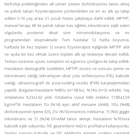
Nefroloji polikliniğinden alt üriner sistem disfonksiyonu tanısı almış
ve pelvik taban fizyoterapisine yönlendirilen ve en az altı ay takip
edilen 5-16 yaş arası 21 çocuk hasta çalışmaya dahil edildi. MPTFP,
manuel terapi, BF ile pelvik taban kas eğitimi, inkontinans eşlik eden
olgularda posterior tibial sinir nöromodülasyonu ve ev
programından oluşmaktadır. Tüm hastalar 12 hafta boyunca,
haftada bir kez toplam 12 seans fizyoterapist eşliğinde MPTFP aldı
ve ayda bir kez olmak üzere toplam altı ay tedaviye devam edildi.
Tedavi sürecine uyum, semptom ve egzersiz çizelgesi ile takip edildi.
Hastaların demografik özellikleri, MPTFP öncesi ve sonrası işeme ve
inkontinans sıklığı, tekrarlayan idrar yolu enfeksiyonu (İYE), kabızlık
varlığı, ultrasonografi ile post-voiding rezidü (PVR) karşılaştırmaları
yapıldı. Bulgular:Hastaların %86’sı (n=18) kız, %14’ü (n=3) erkekti. Yaş
ortalaması 9,23±2,62 yıldı. Ortalama vücut kitle indeksi 17,85±3,59
kg/cm²’di. Hastaların 3’ü (%14) aşırı aktif mesane (AAM), 10’u (%48)
disfonksiyonel işeme (Dİ), 2’si (%10) enürezis noktürna, 1’i (%5) giggle
inkontinans ve 5’i (%24) Dİ+AAM tanısı almıştı. Hastaların %76’sına
kabızlık eşlik ediyordu. İYE geçirenlerin %62’si profilaksi kullanıyordu.
Tedavi sonrası kabızlık ve İYE sıklığında anlamlı azalma saptandı