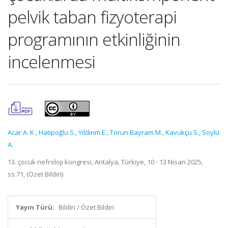
pelvik taban fizyoterapi
programının etkinliğinin
incelenmesi
Acar A. K.
,
Hatipoğlu S.
,
Yıldırım E.
,
Torun Bayram M.
,
Kavukçu S.
,
Soylu
A.
13. çocuk nefroloji kongresi, Antalya, Türkiye, 10 - 13 Nisan 2025,
ss.71, (Özet Bildiri)
Yayın Türü:
Bildiri / Özet Bildiri