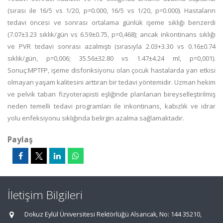
(sırası ile 16/5 vs 1/20, p=0.000, 16/5 vs 1/20, p=0.000). Hastaların
tedavi öncesi ve sonrası ortalama günlük işeme sıklığı benzerdi
(7.07±3.23 sıklık/gün vs 6.59±0.75, p=0,468); ancak inkontinans sıklığı
ve PVR tedavi sonrası azalmıştı (sırasıyla 2.03+3.30 vs 0.16±0.74
sıklık/gün, p=0,006; 35.56±32.80 vs 1.47±4.24 ml, p=0,001).
Sonuç:MPTFP, işeme disfonksiyonu olan çocuk hastalarda yan etkisi
olmayan yaşam kalitesini arttıran bir tedavi yöntemidir. Uzman hekim
ve pelvik taban fizyoterapisti eşliğinde planlanan bireyselleştirilmiş
neden temelli tedavi programları ile inkontinans, kabızlık ve idrar
yolu enfeksiyonu sıklığında belirgin azalma sağlamaktadır.
Paylaş
İletişim Bilgileri
Dokuz Eylül Üniversitesi Rektörlüğü Alsancak, No: 144 35210,