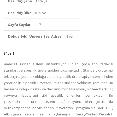
Basıldığı Şehir:
Antalya
Basıldığı Ülke:
Türkiye
Sayfa Sayıları:
ss.71
Dokuz Eylül Üniversitesi Adresli:
Evet
Özet
Amaç:Alt üriner sistem disfonksiyonu olan çocukların tedavisi
standart ve spesifik üroterapiden oluşmaktadır. Standart üroterapi
tek başına yetersiz olduğu zaman spesifik üroterapi yöntemlerinden
yararlanılır. Spesifik üroterapi multidisipliner yaklaşım gerektirir. Bu
tedavi psikolojik destek ve davranış modifikasyonu, biofeedback (BF)
ve/veya fizyoterapi gibi spesifik önlemleri içermektedir. Bu
çalışmada alt üriner sistem disfonksiyonu olan çocuklarda
multikomponent pelvik taban fizyoterapi programının (MPTFP )
etkinliğinin incelenmesi amaçlanmıştır. Gereç-Yöntem:Pediatrik