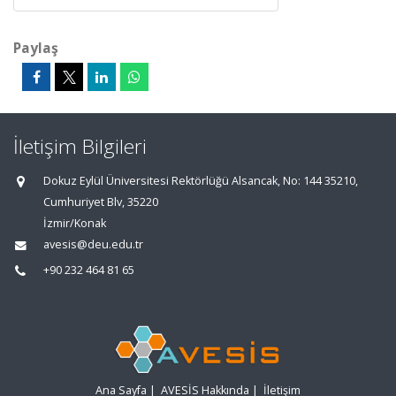
Paylaş
İletişim Bilgileri
Dokuz Eylül Üniversitesi Rektörlüğü Alsancak, No: 144 35210,
Cumhuriyet Blv, 35220
İzmir/Konak
avesis@deu.edu.tr
+90 232 464 81 65
Ana Sayfa
|
AVESİS Hakkında
|
İletişim