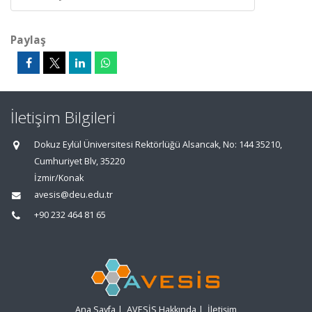
Paylaş
İletişim Bilgileri
Dokuz Eylül Üniversitesi Rektörlüğü Alsancak, No: 144 35210,
Cumhuriyet Blv, 35220
İzmir/Konak
avesis@deu.edu.tr
+90 232 464 81 65
Ana Sayfa
|
AVESİS Hakkında
|
İletişim