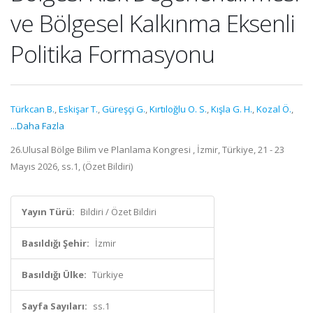
ve Bölgesel Kalkınma Eksenli
Politika Formasyonu
Türkcan B.
,
Eskişar T.
,
Güreşçi G.
,
Kırtıloğlu O. S.
,
Kışla G. H.
,
Kozal Ö.
,
...Daha Fazla
26.Ulusal Bölge Bilim ve Planlama Kongresi , İzmir, Türkiye, 21 - 23
Mayıs 2026, ss.1, (Özet Bildiri)
Yayın Türü:
Bildiri / Özet Bildiri
Basıldığı Şehir:
İzmir
Basıldığı Ülke:
Türkiye
Sayfa Sayıları:
ss.1