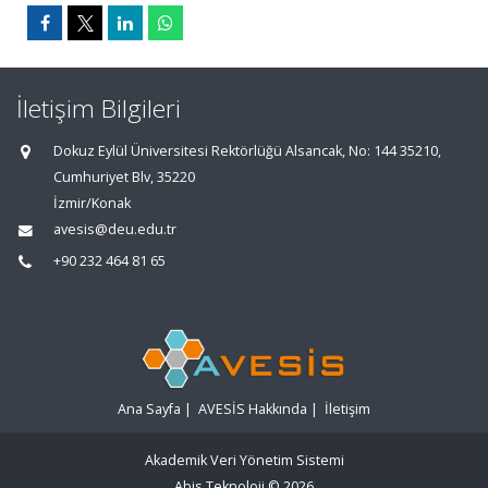
İletişim Bilgileri
Dokuz Eylül Üniversitesi Rektörlüğü Alsancak, No: 144 35210,
Cumhuriyet Blv, 35220
İzmir/Konak
avesis@deu.edu.tr
+90 232 464 81 65
Ana Sayfa
|
AVESİS Hakkında
|
İletişim
Akademik Veri Yönetim Sistemi
Abis Teknoloji
© 2026