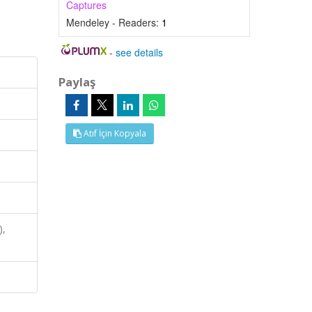
Captures
Mendeley - Readers:
1
-
see details
Paylaş
Atıf İçin Kopyala
),