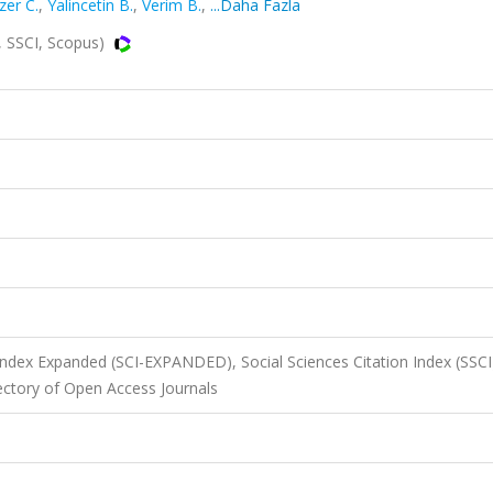
er C.
,
Yalincetin B.
,
Verim B.
,
...Daha Fazla
, SSCI, Scopus)
 Index Expanded (SCI-EXPANDED), Social Sciences Citation Index (SSCI
ctory of Open Access Journals