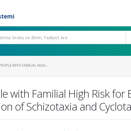
stemi
EOPLE WITH FAMILIAL HIGH...
with Familial High Risk for 
ion of Schizotaxia and Cyclot