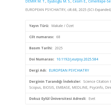
DEMİR M. T.
,
Eyuboglu M. S.
,
Cesim E.
,
Cimentepe-Sez
EUROPEAN PSYCHIATRY, cilt.68, 2025 (SCI-Expanded
Yayın Türü:
Makale / Özet
Cilt numarası:
68
Basım Tarihi:
2025
Doi Numarası:
10.1192/j.eurpsy.2025.584
Dergi Adı:
EUROPEAN PSYCHIATRY
Derginin Tarandığı İndeksler:
Science Citation
Scopus, BIOSIS, EMBASE, MEDLINE, Psycinfo, Dire
Dokuz Eylül Üniversitesi Adresli:
Evet