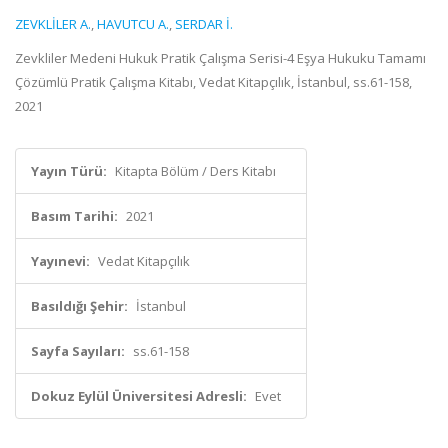
ZEVKLİLER A.
,
HAVUTCU A.
,
SERDAR İ.
Zevkliler Medeni Hukuk Pratik Çalışma Serisi-4 Eşya Hukuku Tamamı
Çözümlü Pratik Çalışma Kitabı, Vedat Kitapçılık, İstanbul, ss.61-158,
2021
Yayın Türü:
Kitapta Bölüm / Ders Kitabı
Basım Tarihi:
2021
Yayınevi:
Vedat Kitapçılık
Basıldığı Şehir:
İstanbul
Sayfa Sayıları:
ss.61-158
Dokuz Eylül Üniversitesi Adresli:
Evet