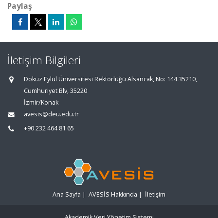
Paylaş
İletişim Bilgileri
Dokuz Eylül Üniversitesi Rektörlüğü Alsancak, No: 144 35210,
Cumhuriyet Blv, 35220
İzmir/Konak
avesis@deu.edu.tr
+90 232 464 81 65
Ana Sayfa
|
AVESİS Hakkında
|
İletişim
Akademik Veri Yönetim Sistemi