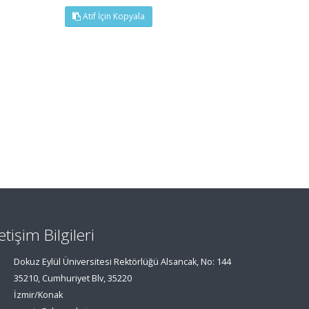
Atıf İçin Kopyala
letişim Bilgileri
Dokuz Eylül Üniversitesi Rektörlüğü Alsancak, No: 144
35210, Cumhuriyet Blv, 35220
İzmir/Konak