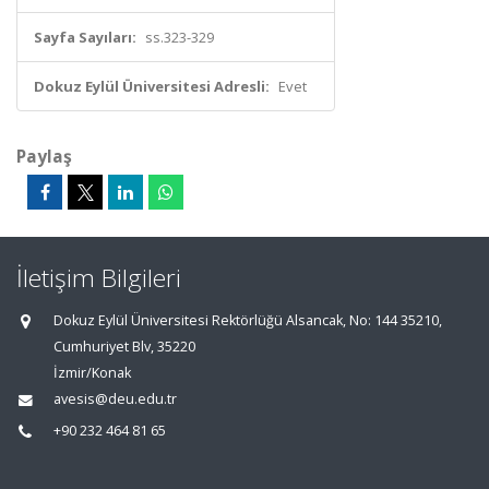
Sayfa Sayıları:
ss.323-329
Dokuz Eylül Üniversitesi Adresli:
Evet
Paylaş
İletişim Bilgileri
Dokuz Eylül Üniversitesi Rektörlüğü Alsancak, No: 144 35210,
Cumhuriyet Blv, 35220
İzmir/Konak
avesis@deu.edu.tr
+90 232 464 81 65