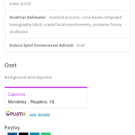
Index (ESCI)
Anahtar Kelimeler:
mastoid process, cone-beam computed
tomography (cbct), craniofacial morphometry, posterior fossa,
skull base
Dokuz Eylül Üniversitesi Adresli:
Evet
Özet
Background and objective
Captures
Mendeley - Readers:
13
-
see details
Paylaş