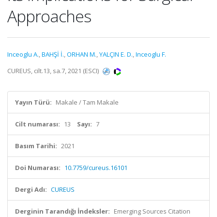
Approaches
Inceoglu A.
,
BAHŞİ İ.
,
ORHAN M.
,
YALÇIN E. D.
,
Inceoglu F.
CUREUS, cilt.13, sa.7, 2021 (ESCI)
Yayın Türü:
Makale / Tam Makale
Cilt numarası:
13
Sayı:
7
Basım Tarihi:
2021
Doi Numarası:
10.7759/cureus.16101
Dergi Adı:
CUREUS
Derginin Tarandığı İndeksler:
Emerging Sources Citation