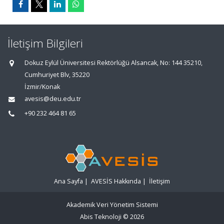
İletişim Bilgileri
Dokuz Eylül Üniversitesi Rektörlüğü Alsancak, No: 144 35210,
Cumhuriyet Blv, 35220
İzmir/Konak
avesis@deu.edu.tr
+90 232 464 81 65
Ana Sayfa
|
AVESİS Hakkında
|
İletişim
Akademik Veri Yönetim Sistemi
Abis Teknoloji
© 2026