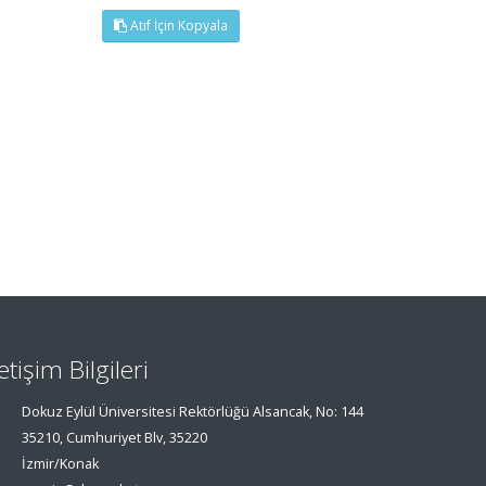
Atıf İçin Kopyala
letişim Bilgileri
Dokuz Eylül Üniversitesi Rektörlüğü Alsancak, No: 144
35210, Cumhuriyet Blv, 35220
İzmir/Konak