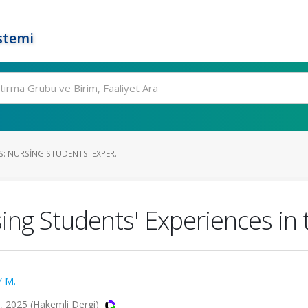
stemi
: NURSING STUDENTS' EXPER...
ing Students' Experiences in
 M.
83, 2025 (Hakemli Dergi)