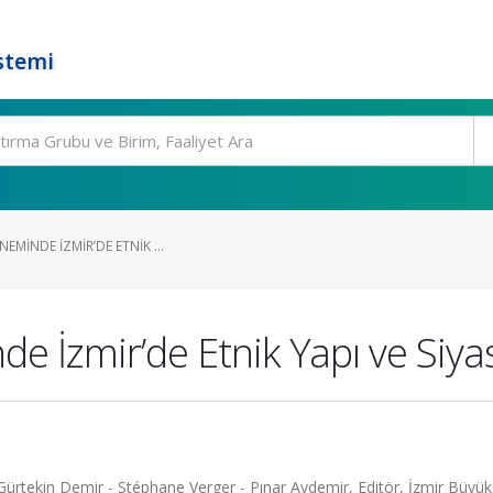
stemi
NEMINDE İZMIR’DE ETNIK ...
de İzmir’de Etnik Yapı ve Siya
rtekin Demir - Stéphane Verger - Pınar Aydemir, Editör, İzmir Büyük