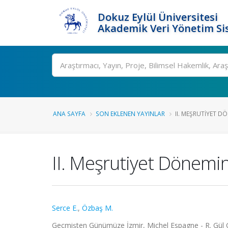
Dokuz Eylül Üniversitesi
Akademik Veri Yönetim Si
Ara
ANA SAYFA
SON EKLENEN YAYINLAR
II. MEŞRUTIYET DÖ
II. Meşrutiyet Dönemin
Serce E.
,
Özbaş M.
Geçmişten Günümüze İzmir, Michel Espagne - R. Gül Gü