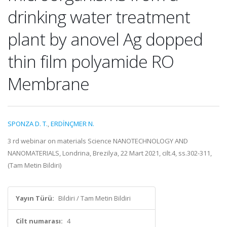
drinking water treatment
plant by anovel Ag dopped
thin film polyamide RO
Membrane
SPONZA D. T.
,
ERDİNÇMER N.
3 rd webinar on materials Science NANOTECHNOLOGY AND
NANOMATERIALS, Londrina, Brezilya, 22 Mart 2021, cilt.4, ss.302-311,
(Tam Metin Bildiri)
Yayın Türü:
Bildiri / Tam Metin Bildiri
Cilt numarası:
4