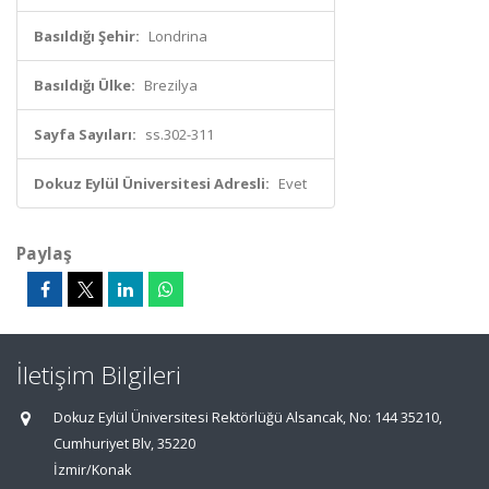
Basıldığı Şehir:
Londrina
Basıldığı Ülke:
Brezilya
Sayfa Sayıları:
ss.302-311
Dokuz Eylül Üniversitesi Adresli:
Evet
Paylaş
İletişim Bilgileri
Dokuz Eylül Üniversitesi Rektörlüğü Alsancak, No: 144 35210,
Cumhuriyet Blv, 35220
İzmir/Konak