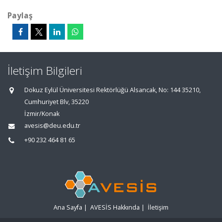
Paylaş
İletişim Bilgileri
Dokuz Eylül Üniversitesi Rektörlüğü Alsancak, No: 144 35210,
Cumhuriyet Blv, 35220
İzmir/Konak
avesis@deu.edu.tr
+90 232 464 81 65
Ana Sayfa
|
AVESİS Hakkında
|
İletişim