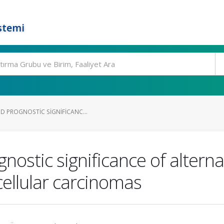
stemi
D PROGNOSTIC SIGNIFICANC...
nostic significance of altern
ellular carcinomas