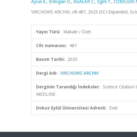
Aysal A.
,
Erdogan O.
,
AĞALAR C.
,
Egeli T.
,
ÖZBİLGİN 
VIRCHOWS ARCHIV, cilt.487, 2025 (SCI-Expanded, Sc
Yayın Türü:
Makale / Özet
Cilt numarası:
487
Basım Tarihi:
2025
Dergi Adı:
VIRCHOWS ARCHIV
Derginin Tarandığı İndeksler:
Science Citatio
MEDLINE
Dokuz Eylül Üniversitesi Adresli:
Evet