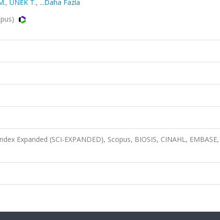
M.
,
ÜNEK T.
,
...Daha Fazla
opus)
n Index Expanded (SCI-EXPANDED), Scopus, BIOSIS, CINAHL, EMBASE,