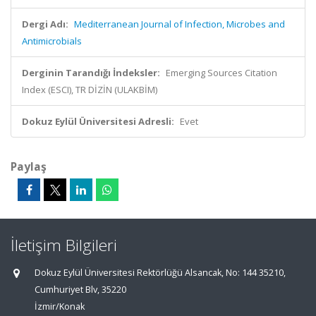
Dergi Adı:
Mediterranean Journal of Infection, Microbes and
Antimicrobials
Derginin Tarandığı İndeksler:
Emerging Sources Citation
Index (ESCI), TR DİZİN (ULAKBİM)
Dokuz Eylül Üniversitesi Adresli:
Evet
Paylaş
İletişim Bilgileri
Dokuz Eylül Üniversitesi Rektörlüğü Alsancak, No: 144 35210,
Cumhuriyet Blv, 35220
İzmir/Konak