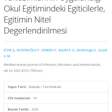
Okul Egitimindeki Egiticilerle,
Egitimin Nitel
Degerlendirilmesi
KÖSE Ş.
,
KESKİNOĞLU P.
,
SEMERCI F.
,
BALIM A. G.
,
Keskinoglu E.
,
Guzel
V. M.
Mediterranean Journal of Infection, Microbes and Antimicrobials,
cilt.14, 2025 (ESCI, TRDizin)
Yayın Türü:
Makale / Tam Makale
Cilt numarası:
14
Basım Tarihi:
2025