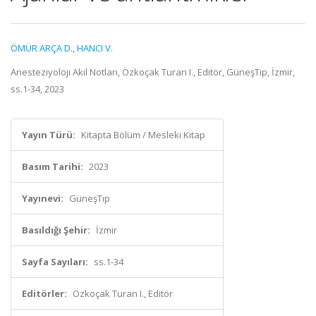
ÖMÜR ARÇA D.
,
HANCI V.
Anesteziyoloji Akıl Notları, Özkoçak Turan I., Editör, GüneşTıp, İzmir,
ss.1-34, 2023
Yayın Türü:
Kitapta Bölüm / Mesleki Kitap
Basım Tarihi:
2023
Yayınevi:
GüneşTıp
Basıldığı Şehir:
İzmir
Sayfa Sayıları:
ss.1-34
Editörler:
Özkoçak Turan I., Editör