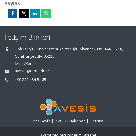
Paylaş
İletişim Bilgileri
Dokuz Eylül Üniversitesi Rektörlüğü Alsancak, No: 144 35210,
Cumhuriyet Blv, 35220
İzmir/Konak
avesis@deu.edu.tr
+90 232 464 81 65
Ana Sayfa
|
AVESİS Hakkında
|
İletişim
Akademik Veri Yönetim Sistemi