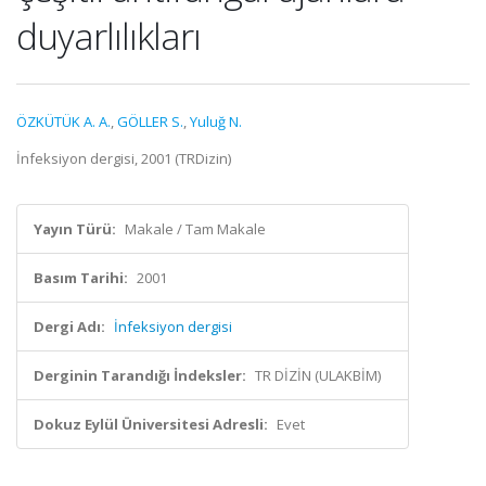
duyarlılıkları
ÖZKÜTÜK A. A.
,
GÖLLER S.
,
Yuluğ N.
İnfeksiyon dergisi, 2001 (TRDizin)
Yayın Türü:
Makale / Tam Makale
Basım Tarihi:
2001
Dergi Adı:
İnfeksiyon dergisi
Derginin Tarandığı İndeksler:
TR DİZİN (ULAKBİM)
Dokuz Eylül Üniversitesi Adresli:
Evet