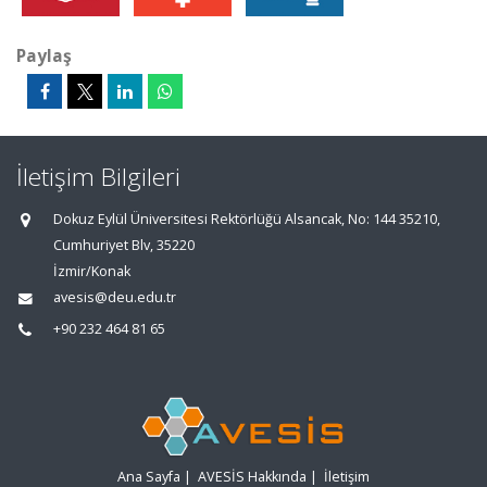
Paylaş
İletişim Bilgileri
Dokuz Eylül Üniversitesi Rektörlüğü Alsancak, No: 144 35210,
Cumhuriyet Blv, 35220
İzmir/Konak
avesis@deu.edu.tr
+90 232 464 81 65
Ana Sayfa
|
AVESİS Hakkında
|
İletişim