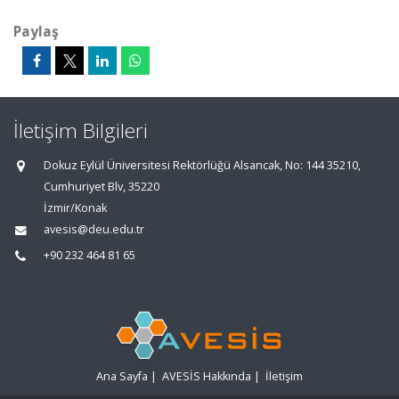
Paylaş
İletişim Bilgileri
Dokuz Eylül Üniversitesi Rektörlüğü Alsancak, No: 144 35210,
Cumhuriyet Blv, 35220
İzmir/Konak
avesis@deu.edu.tr
+90 232 464 81 65
Ana Sayfa
|
AVESİS Hakkında
|
İletişim