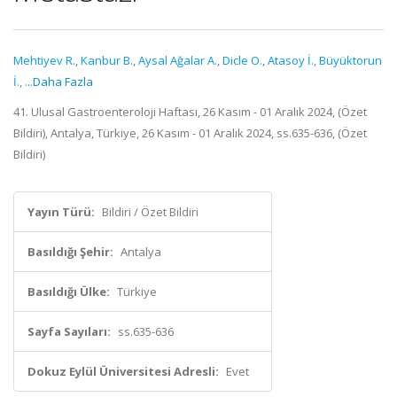
Mehtiyev R.
,
Kanbur B.
,
Aysal Ağalar A.
,
Dicle O.
,
Atasoy İ.
,
Büyüktorun
İ.
,
...Daha Fazla
41. Ulusal Gastroenteroloji Haftası, 26 Kasım - 01 Aralık 2024, (Özet
Bildiri), Antalya, Türkiye, 26 Kasım - 01 Aralık 2024, ss.635-636, (Özet
Bildiri)
Yayın Türü:
Bildiri / Özet Bildiri
Basıldığı Şehir:
Antalya
Basıldığı Ülke:
Türkiye
Sayfa Sayıları:
ss.635-636
Dokuz Eylül Üniversitesi Adresli:
Evet