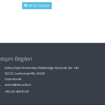
Atıf İçin Kopyala
letişim Bilgileri
Dokuz Eylül Üniversitesi Rektörlüğü Alsancak, No: 144
35210, Cumhuriyet Blv, 35220
İzmir/Konak
avesis@deu.edu.tr
+90 232 464 81 65