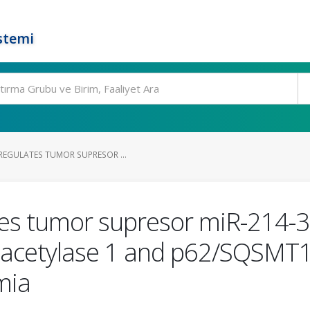
stemi
REGULATES TUMOR SUPRESOR ...
tes tumor supresor miR-214-3
deacetylase 1 and p62/SQSMT1
mia