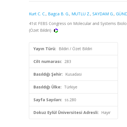
Kurt C. C.
,
Bagca B. G.
,
MUTLU Z.
,
SAYDAM G.
,
GÜND
41st FEBS Congress on Molecular and Systems Biology f
(Özet Bildiri)
Yayın Türü:
Bildiri / Özet Bildiri
Cilt numarası:
283
Basıldığı Şehir:
Kusadasi
Basıldığı Ülke:
Türkiye
Sayfa Sayıları:
ss.280
Dokuz Eylül Üniversitesi Adresli:
Hayır