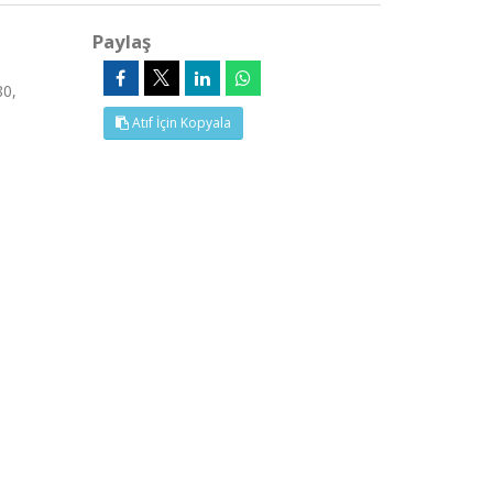
Paylaş
80,
Atıf İçin Kopyala