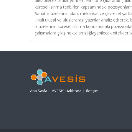
alınabilecek tedbir yöntemlerini öne çıkararak çokl
küresel ısınma tedbirleri kapsamındaki pozisyonlarının
Sanat müzelerinin idari, mekansal ve çevresel şartlar
ilintili ulusal ve uluslararası yazınlar analiz edilerek
müzelerinin küresel ısınma konusundaki pozisyonların
çalışmalara çıkış noktaları sağlayabilecek nitelikler 
Ana Sayfa
|
AVESİS Hakkında
|
İletişim