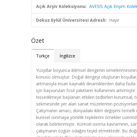
Açık Arşiv Koleksiyonu:
AVESİS Açık Erişim Kole
Dokuz Eylül Üniversitesi Adresli:
Hayır
Özet
Türkçe
İngilizce
Yüzyıllar boyunca iklimsel dengenin ivmelenmesinin 
konusu olmuştur. Doğal dengeyi oluşturan koşullar, 
artmasıyla insan kaynaklı dinamiklerden daha fazla 
için başvurulan fosil yakıtların kullanımını artırmışt
hissedilmeye başlanan etkileri tedbirleri kurumsal,
sekmesinde yer alan sanat müzelerinin pozisyonları v
Çalışmanın amacı, dünyadaki iklim değişimi temelli 
küresel ısınmaya yönelik tepkilerini örnekler üzeri
olarak belirlenmiştir. Küresel ısınma kavramının, sa
çalışmanın özgün odağını teşkil etmektedir. Bu doğr