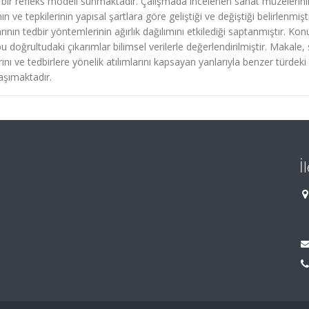
u bir refleks modeli sunmaktadır. Çalışmada incelenen sanat müzelerini
 ve tepkilerinin yapısal şartlara göre geliştiği ve değiştiği belirlenmişti
ının tedbir yöntemlerinin ağırlık dağılımını etkilediği saptanmıştır. Kon
, bu doğrultudaki çıkarımlar bilimsel verilerle değerlendirilmiştir. Makale,
ı ve tedbirlere yönelik atılımlarını kapsayan yanlarıyla benzer türdeki
taşımaktadır.
İ