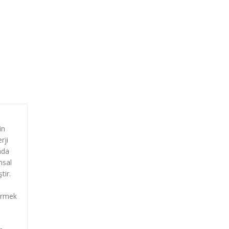
in
rji
mda
msal
tir.
tirmek