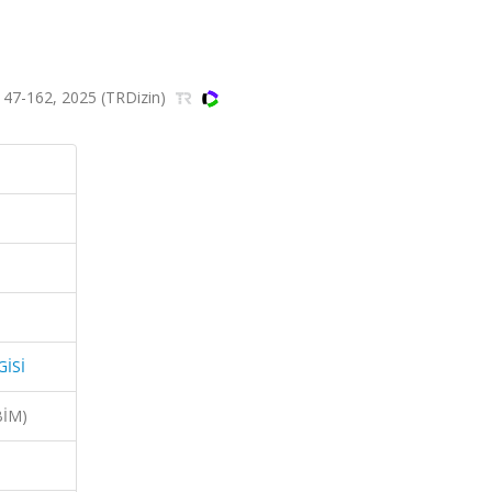
147-162, 2025 (TRDizin)
GİSİ
BİM)