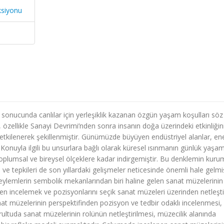
ksiyonu
sonucunda canlılar için yerleşiklik kazanan özgün yaşam koşulları söz
özellikle Sanayi Devrimi’nden sonra insanın doğa üzerindeki etkinliğin
etkilenerek şekillenmiştir. Günümüzde büyüyen endüstriyel alanlar, ene
ır. Konuyla ilgili bu unsurlara bağlı olarak küresel ısınmanın günlük yaşa
 toplumsal ve bireysel ölçeklere kadar indirgemiştir. Bu denklemin kuru
e tepkileri de son yıllardaki gelişmeler neticesinde önemli hale gelmiş
eylemlerin sembolik mekanlarından biri haline gelen sanat müzelerinin
nden incelemek ve pozisyonlarını seçik sanat müzeleri üzerinden netleş
nat müzelerinin perspektifinden pozisyon ve tedbir odaklı incelenmesi,
ultuda sanat müzelerinin rolünün netleştirilmesi, müzecilik alanında