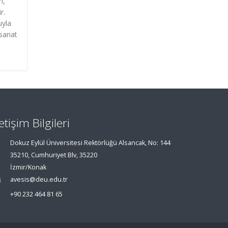
n,
r.
uyla
 sanat
letişim Bilgileri
Dokuz Eylül Üniversitesi Rektörlüğü Alsancak, No: 144
35210, Cumhuriyet Blv, 35220
İzmir/Konak
avesis@deu.edu.tr
+90 232 464 81 65