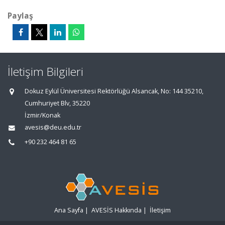
Paylaş
İletişim Bilgileri
Dokuz Eylül Üniversitesi Rektörlüğü Alsancak, No: 144 35210,
Cumhuriyet Blv, 35220
İzmir/Konak
avesis@deu.edu.tr
+90 232 464 81 65
Ana Sayfa
|
AVESİS Hakkında
|
İletişim