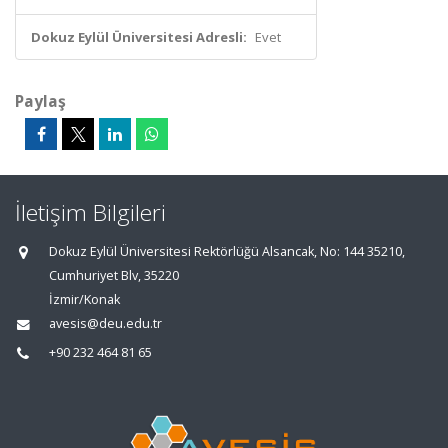
Dokuz Eylül Üniversitesi Adresli:
Evet
Paylaş
İletişim Bilgileri
Dokuz Eylül Üniversitesi Rektörlüğü Alsancak, No: 144 35210,
Cumhuriyet Blv, 35220
İzmir/Konak
avesis@deu.edu.tr
+90 232 464 81 65