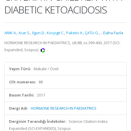
DIABETIC KETOACIDOSIS
ANIK A.
,
Acar S.
,
Ilgun D.
,
Kocyigit C.
,
Paketci A.
,
ÇATLI G.
,
...Daha Fazla
HORMONE RESEARCH IN PAEDIATRICS, cilt.88, ss.399-400, 2017 (SCI-
Expanded, Scopus)
Yayın Türü:
Makale / Özet
Cilt numarası:
88
Basım Tarihi:
2017
Dergi Adı:
HORMONE RESEARCH IN PAEDIATRICS
Derginin Tarandığı İndeksler:
Science Citation Index
Expanded (SCI-EXPANDED), Scopus