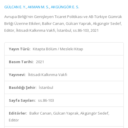
GÜLCAN E. Y.
,
AKMAN M. S.
,
AKGÜNGÖR E. S.
Avrupa Birliği'nin Genişleyen Ticaret Politikası ve AB-Türkiye Gümrük
Birliği Üzerine Etkileri, Balkır Canan, Gülcan Yaprak, Akgüngör Sedef,
Editör, İktisadi Kalkınma Vakfı, İstanbul, ss.86-103, 2021
Yayın Türü:
Kitapta Bölüm / Mesleki Kitap
Basım Tarihi:
2021
Yayınevi:
İktisadi Kalkınma Vakfı
Basıldığı Şehir:
İstanbul
Sayfa Sayıları:
ss.86-103
Editörler:
Balkır Canan, Gülcan Yaprak, Akgüngör Sedef,
Editör