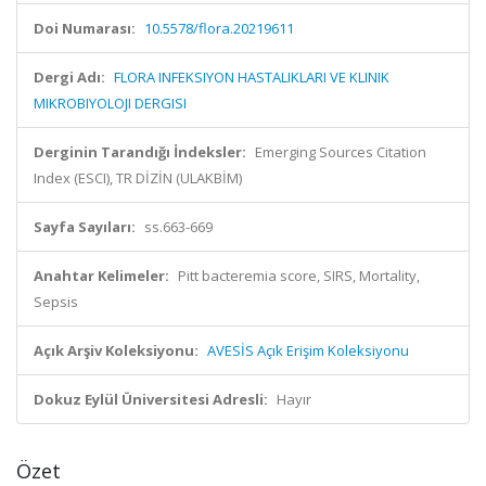
Doi Numarası:
10.5578/flora.20219611
Dergi Adı:
FLORA INFEKSIYON HASTALIKLARI VE KLINIK
MIKROBIYOLOJI DERGISI
Derginin Tarandığı İndeksler:
Emerging Sources Citation
Index (ESCI), TR DİZİN (ULAKBİM)
Sayfa Sayıları:
ss.663-669
Anahtar Kelimeler:
Pitt bacteremia score, SIRS, Mortality,
Sepsis
Açık Arşiv Koleksiyonu:
AVESİS Açık Erişim Koleksiyonu
Dokuz Eylül Üniversitesi Adresli:
Hayır
Özet