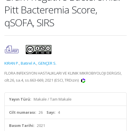
Pitt Bacteremia Score,
qSOFA, SIRS
KIRAN P.
,
Batirel A.
,
GENÇER S.
FLORA INFEKSIYON HASTALIKLARI VE KLINIK MIKROBIYOLOJI DERGISI,
cilt.26, sa.4, ss.663-669, 2021 (ESCI, TRDizin)
Yayın Türü:
Makale / Tam Makale
Cilt numarası:
26
Sayı:
4
Basım Tarihi:
2021