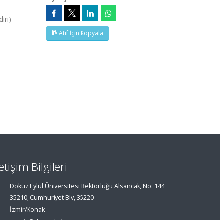
iri)
Atıf İçin Kopyala
letişim Bilgileri
Dokuz Eylül Üniversitesi Rektörlüğü Alsancak, No: 144
35210, Cumhuriyet Blv, 35220
İzmir/Konak