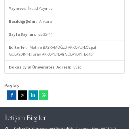
Yayınevi:
İksad Yayınevi
Basıldığı Şehir:
Ankara
Sayfa Sayıları:
ss.35-44
Editörler:
Mahire BAYRAMOĞLU AKKOYUN,Özgül
GÜLAYDIN,H.Turan AKKOYUN,Ali GÜLAYDIN, Editör
Dokuz Eylül Üniversitesi Adresli:
Evet
Paylaş
İletişim Bilgileri
Dokuz Eylül Üniversitesi Rektörlüğü Alsancak, No: 144 35210,