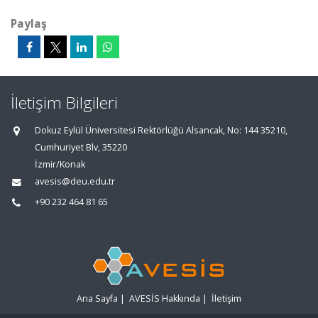
Paylaş
İletişim Bilgileri
Dokuz Eylül Üniversitesi Rektörlüğü Alsancak, No: 144 35210,
Cumhuriyet Blv, 35220
İzmir/Konak
avesis@deu.edu.tr
+90 232 464 81 65
Ana Sayfa
|
AVESİS Hakkında
|
İletişim