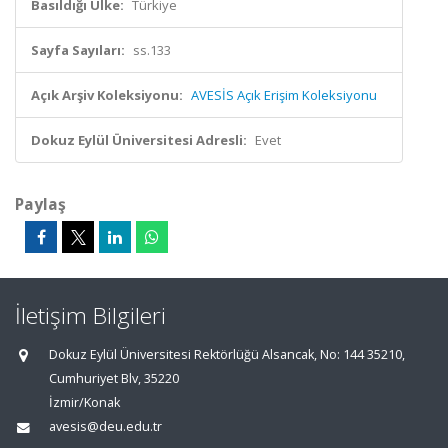
Basıldığı Ülke:
Türkiye
Sayfa Sayıları:
ss.133
Açık Arşiv Koleksiyonu:
AVESİS Açık Erişim Koleksiyonu
Dokuz Eylül Üniversitesi Adresli:
Evet
Paylaş
İletişim Bilgileri
Dokuz Eylül Üniversitesi Rektörlüğü Alsancak, No: 144 35210,
Cumhuriyet Blv, 35220
İzmir/Konak
avesis@deu.edu.tr