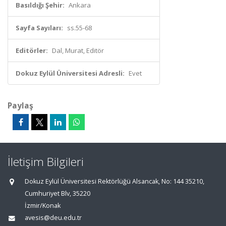
Basıldığı Şehir:
Ankara
Sayfa Sayıları:
ss.55-68
Editörler:
Dal, Murat, Editör
Dokuz Eylül Üniversitesi Adresli:
Evet
Paylaş
İletişim Bilgileri
Dokuz Eylül Üniversitesi Rektörlüğü Alsancak, No: 144 35210,
Cumhuriyet Blv, 35220
İzmir/Konak
avesis@deu.edu.tr