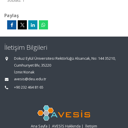
Sobiad: 1
Paylaş
İletişim Bilgileri
Dokuz Eylül Üniversitesi Rektörlüğü Alsancak, No: 144 35210,
Cumhuriyet Blv, 35220
İzmir/Konak
avesis@deu.edu.tr
+90 232 464 81 65
Ana Sayfa
|
AVESİS Hakkında
|
İletişim