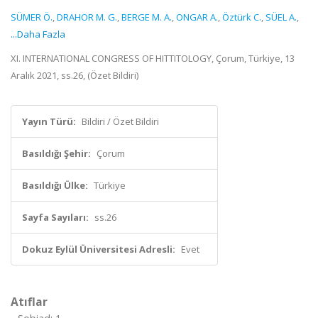
SÜMER Ö.
,
DRAHOR M. G.
,
BERGE M. A.
,
ONGAR A.
,
Öztürk C.
,
SÜEL A.
,
...Daha Fazla
XI. INTERNATIONAL CONGRESS OF HITTITOLOGY, Çorum, Türkiye, 13
Aralık 2021, ss.26, (Özet Bildiri)
Yayın Türü:
Bildiri / Özet Bildiri
Basıldığı Şehir:
Çorum
Basıldığı Ülke:
Türkiye
Sayfa Sayıları:
ss.26
Dokuz Eylül Üniversitesi Adresli:
Evet
Atıflar