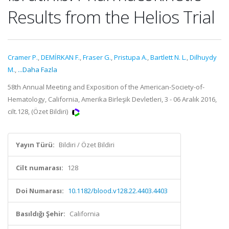
Results from the Helios Trial
Cramer P.
,
DEMİRKAN F.
,
Fraser G.
,
Pristupa A.
,
Bartlett N. L.
,
Dilhuydy
M.
,
...Daha Fazla
58th Annual Meeting and Exposition of the American-Society-of-
Hematology, California, Amerika Birleşik Devletleri, 3 - 06 Aralık 2016,
cilt.128, (Özet Bildiri)
Yayın Türü:
Bildiri / Özet Bildiri
Cilt numarası:
128
Doi Numarası:
10.1182/blood.v128.22.4403.4403
Basıldığı Şehir:
California