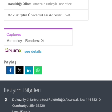
Basıldığı Ülke:
Amerika Birleşik Devletleri
Dokuz Eylül Üniversitesi Adresli:
Evet
Captures
Mendeley - Readers:
21
-
see details
Paylaş
İletişim Bilgileri
Dokuz Eylül Üniversitesi Rektörlüğü Alsancak, No: 144 35210,
Cumhuriyet Blv, 35220
İzmir/Konak