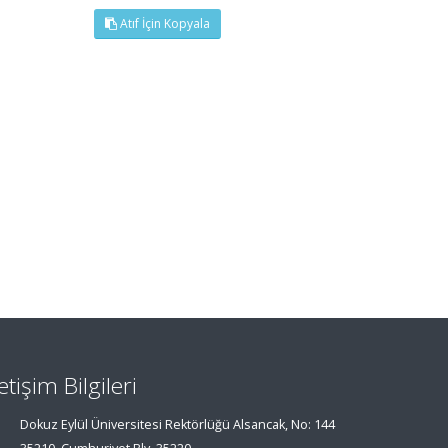
Atıf İçin Kopyala
letişim Bilgileri
Dokuz Eylül Üniversitesi Rektörlüğü Alsancak, No: 144