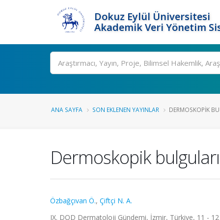
Dokuz Eylül Üniversitesi
Akademik Veri Yönetim Si
Ara
ANA SAYFA
SON EKLENEN YAYINLAR
DERMOSKOPIK BULG
Dermoskopik bulguları 
Özbağçıvan Ö.
,
Çiftçi N. A.
IX. DOD Dermatoloji Gündemi, İzmir, Türkiye, 11 - 12 Ey