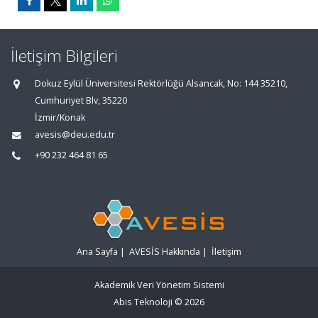
İletişim Bilgileri
Dokuz Eylül Üniversitesi Rektörlüğü Alsancak, No: 144 35210,
Cumhuriyet Blv, 35220
İzmir/Konak
avesis@deu.edu.tr
+90 232 464 81 65
Ana Sayfa
|
AVESİS Hakkında
|
İletişim
Akademik Veri Yönetim Sistemi
Abis Teknoloji
© 2026