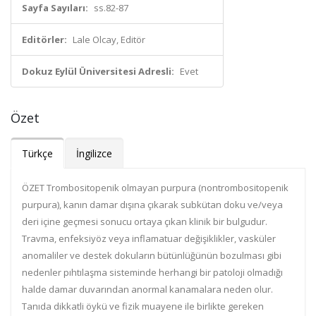
Sayfa Sayıları:
ss.82-87
Editörler:
Lale Olcay, Editör
Dokuz Eylül Üniversitesi Adresli:
Evet
Özet
Türkçe
İngilizce
ÖZET Trombositopenik olmayan purpura (nontrombositopenik
purpura), kanın damar dışına çıkarak subkütan doku ve/veya
deri içine geçmesi sonucu ortaya çıkan klinik bir bulgudur.
Travma, enfeksiyöz veya inflamatuar değişiklikler, vasküler
anomaliler ve destek dokuların bütünlüğünün bozulması gibi
nedenler pıhtılaşma sisteminde herhangi bir patoloji olmadığı
halde damar duvarından anormal kanamalara neden olur.
Tanıda dikkatli öykü ve fizik muayene ile birlikte gereken