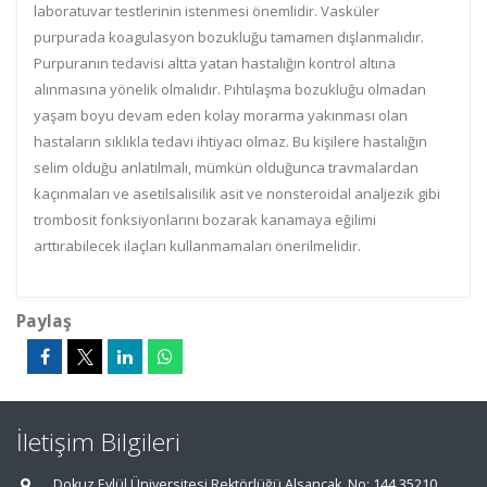
laboratuvar testlerinin istenmesi önemlidir. Vasküler
purpurada koagulasyon bozukluğu tamamen dışlanmalıdır.
Purpuranın tedavisi altta yatan hastalığın kontrol altına
alınmasına yönelik olmalıdır. Pıhtılaşma bozukluğu olmadan
yaşam boyu devam eden kolay morarma yakınması olan
hastaların sıklıkla tedavi ihtiyacı olmaz. Bu kişilere hastalığın
selim olduğu anlatılmalı, mümkün olduğunca travmalardan
kaçınmaları ve asetilsalisilik asit ve nonsteroidal analjezik gibi
trombosit fonksiyonlarını bozarak kanamaya eğilimi
arttırabilecek ilaçları kullanmamaları önerilmelidir.
Paylaş
İletişim Bilgileri
Dokuz Eylül Üniversitesi Rektörlüğü Alsancak, No: 144 35210,