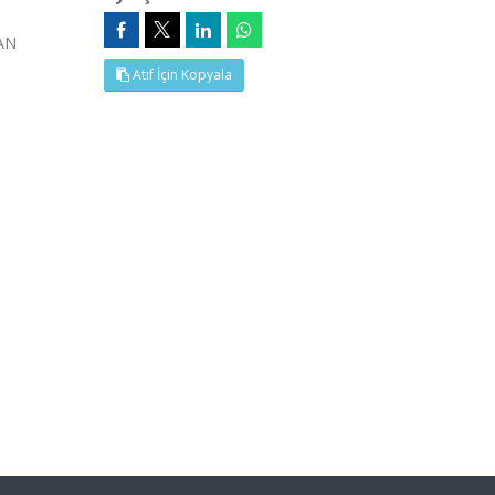
KAN
Atıf İçin Kopyala