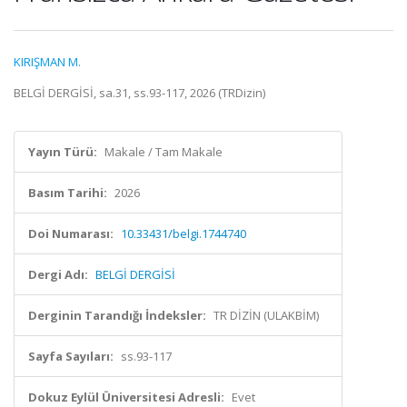
KIRIŞMAN M.
BELGİ DERGİSİ, sa.31, ss.93-117, 2026 (TRDizin)
Yayın Türü:
Makale / Tam Makale
Basım Tarihi:
2026
Doi Numarası:
10.33431/belgi.1744740
Dergi Adı:
BELGİ DERGİSİ
Derginin Tarandığı İndeksler:
TR DİZİN (ULAKBİM)
Sayfa Sayıları:
ss.93-117
Dokuz Eylül Üniversitesi Adresli:
Evet