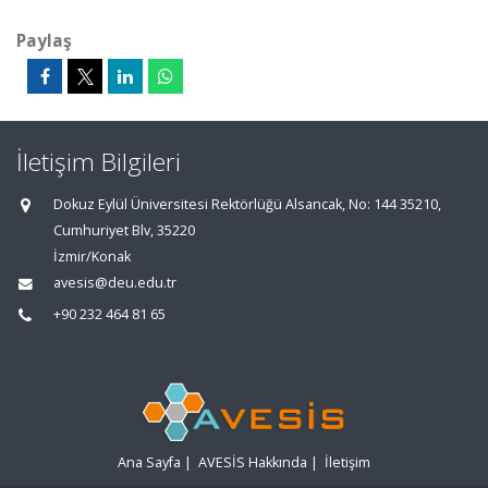
Paylaş
İletişim Bilgileri
Dokuz Eylül Üniversitesi Rektörlüğü Alsancak, No: 144 35210,
Cumhuriyet Blv, 35220
İzmir/Konak
avesis@deu.edu.tr
+90 232 464 81 65
Ana Sayfa
|
AVESİS Hakkında
|
İletişim