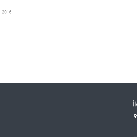
m 2016
İ