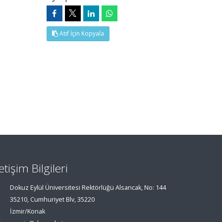
Atıf İçin Kopyala
letişim Bilgileri
Dokuz Eylül Üniversitesi Rektörlüğü Alsancak, No: 144
35210, Cumhuriyet Blv, 35220
İzmir/Konak