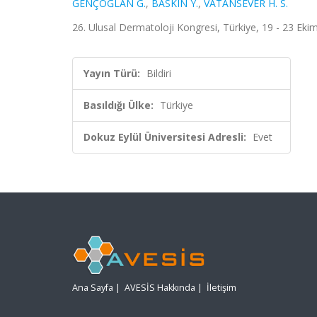
GENÇOĞLAN G.
,
BASKIN Y.
,
VATANSEVER H. S.
26. Ulusal Dermatoloji Kongresi, Türkiye, 19 - 23 Eki
Yayın Türü:
Bildiri
Basıldığı Ülke:
Türkiye
Dokuz Eylül Üniversitesi Adresli:
Evet
Ana Sayfa
|
AVESİS Hakkında
|
İletişim