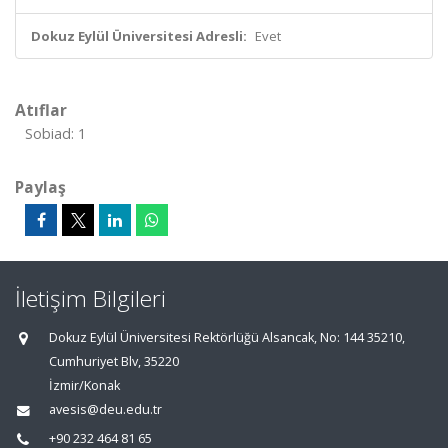
Dokuz Eylül Üniversitesi Adresli:
Evet
Atıflar
Sobiad: 1
Paylaş
İletişim Bilgileri
Dokuz Eylül Üniversitesi Rektörlüğü Alsancak, No: 144 35210,
Cumhuriyet Blv, 35220
İzmir/Konak
avesis@deu.edu.tr
+90 232 464 81 65