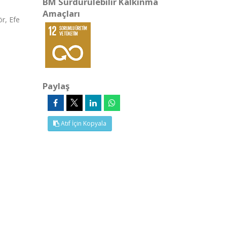
BM Sürdürülebilir Kalkınma
Amaçları
r, Efe
Paylaş
Atıf İçin Kopyala