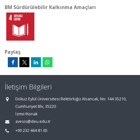
BM Sürdürülebilir Kalkınma Amaçları
Paylaş
İletişim Bilgileri
Dokuz Eylül Üniversitesi Rektörlüğü Alsancak, No: 144 35210,
Cumhuriyet Blv, 35220
İzmir/Konak
avesis@deu.edu.tr
+90 232 464 81 65