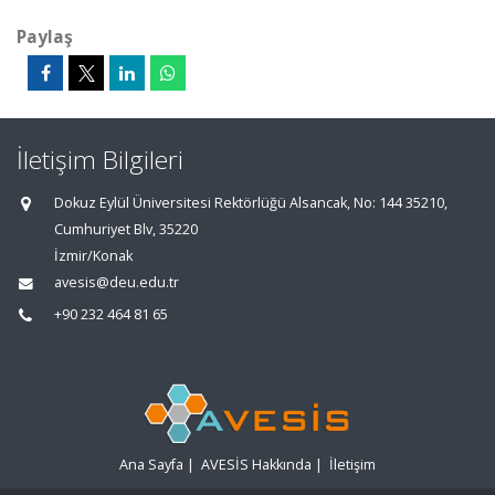
Paylaş
İletişim Bilgileri
Dokuz Eylül Üniversitesi Rektörlüğü Alsancak, No: 144 35210,
Cumhuriyet Blv, 35220
İzmir/Konak
avesis@deu.edu.tr
+90 232 464 81 65
Ana Sayfa
|
AVESİS Hakkında
|
İletişim