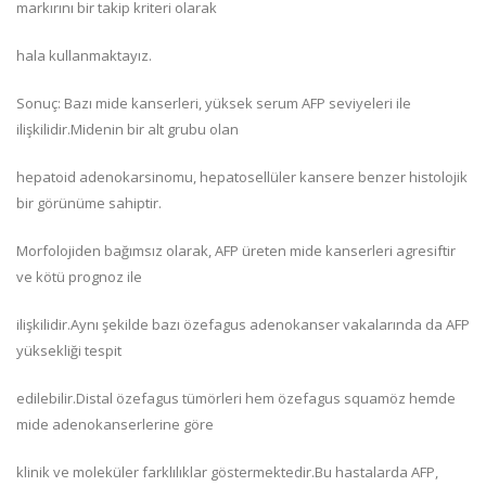
markırını bir takip kriteri olarak
hala kullanmaktayız.
Sonuç: Bazı mide kanserleri, yüksek serum AFP seviyeleri ile
ilişkilidir.Midenin bir alt grubu olan
hepatoid adenokarsinomu, hepatosellüler kansere benzer histolojik
bir görünüme sahiptir.
Morfolojiden bağımsız olarak, AFP üreten mide kanserleri agresiftir
ve kötü prognoz ile
ilişkilidir.Aynı şekilde bazı özefagus adenokanser vakalarında da AFP
yüksekliği tespit
edilebilir.Distal özefagus tümörleri hem özefagus squamöz hemde
mide adenokanserlerine göre
klinik ve moleküler farklılıklar göstermektedir.Bu hastalarda AFP,