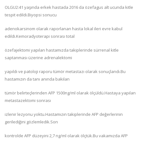
OLGU2:41 yaşında erkek hastada 2016 da özefagus alt ucunda kitle
tespit edildi.Biyopsi sonucu
adenokarsinom olarak raporlanan hasta lokal ileri evre kabul
edildi.Kemoradyoterapi sonrası total
özefajektomi yapılan hastamızda takiplerinde sürrenal kitle
saptanması üzerine adrenalektomi
yapıldı ve patoloji raporu tümör metastazı olarak sonuçlandı.Bu
hastamızın da tanı anında bakılan
tümör belirteçlerinden AFP 1500ng/ml olarak ölçüldü.Hastaya yapılan
metastazektomi sonrası
izlenir lezyonu yoktu.Hastamızın takiplerinde AFP değerlerinin
gerilediğini gözlemledik.Son
kontrolde AFP düzeyini 2,7 ng/ml olarak ölçtük.Bu vakamızda AFP