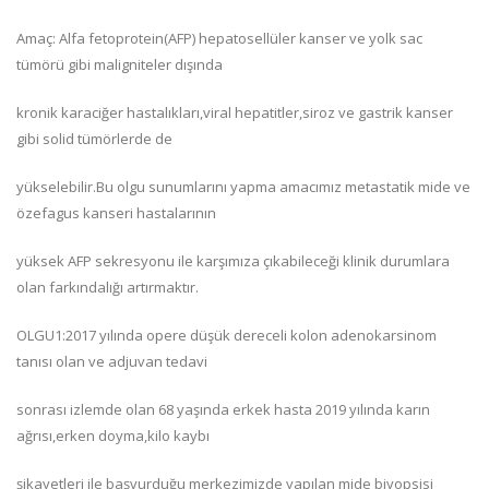
Amaç: Alfa fetoprotein(AFP) hepatosellüler kanser ve yolk sac
tümörü gibi maligniteler dışında
kronik karaciğer hastalıkları,viral hepatitler,siroz ve gastrik kanser
gibi solid tümörlerde de
yükselebilir.Bu olgu sunumlarını yapma amacımız metastatik mide ve
özefagus kanseri hastalarının
yüksek AFP sekresyonu ile karşımıza çıkabileceği klinik durumlara
olan farkındalığı artırmaktır.
OLGU1:2017 yılında opere düşük dereceli kolon adenokarsinom
tanısı olan ve adjuvan tedavi
sonrası izlemde olan 68 yaşında erkek hasta 2019 yılında karın
ağrısı,erken doyma,kilo kaybı
şikayetleri ile başvurduğu merkezimizde yapılan mide biyopsisi