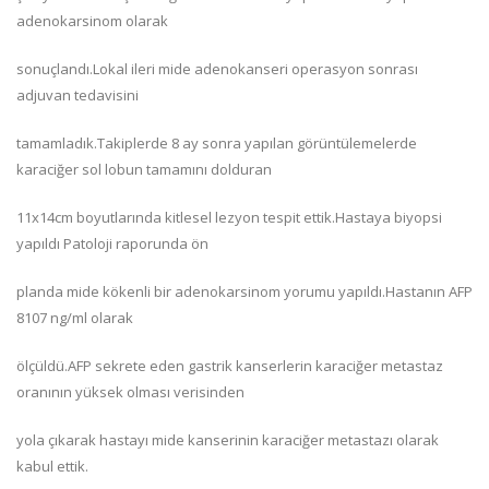
adenokarsinom olarak
sonuçlandı.Lokal ileri mide adenokanseri operasyon sonrası
adjuvan tedavisini
tamamladık.Takiplerde 8 ay sonra yapılan görüntülemelerde
karaciğer sol lobun tamamını dolduran
11x14cm boyutlarında kitlesel lezyon tespit ettik.Hastaya biyopsi
yapıldı Patoloji raporunda ön
planda mide kökenli bir adenokarsinom yorumu yapıldı.Hastanın AFP
8107 ng/ml olarak
ölçüldü.AFP sekrete eden gastrik kanserlerin karaciğer metastaz
oranının yüksek olması verisinden
yola çıkarak hastayı mide kanserinin karaciğer metastazı olarak
kabul ettik.