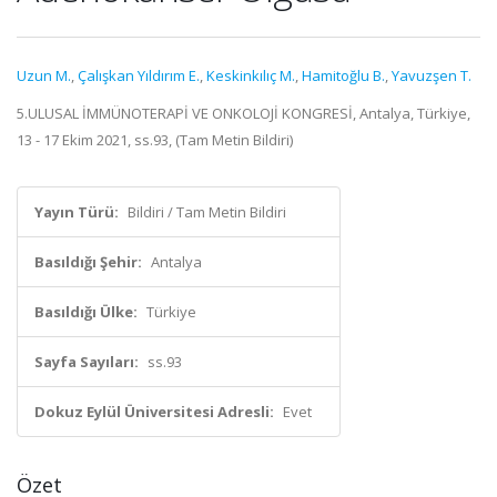
Uzun M.
,
Çalışkan Yıldırım E.
,
Keskinkılıç M.
,
Hamitoğlu B.
,
Yavuzşen T.
5.ULUSAL İMMÜNOTERAPİ VE ONKOLOJİ KONGRESİ, Antalya, Türkiye,
13 - 17 Ekim 2021, ss.93, (Tam Metin Bildiri)
Yayın Türü:
Bildiri / Tam Metin Bildiri
Basıldığı Şehir:
Antalya
Basıldığı Ülke:
Türkiye
Sayfa Sayıları:
ss.93
Dokuz Eylül Üniversitesi Adresli:
Evet
Özet